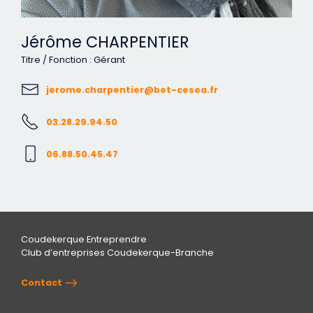
Jérôme CHARPENTIER
Titre / Fonction : Gérant
jerome.charpentier@bet-cesea.fr
03.28.29.94.50
06.88.50.45.47
Coudekerque Entreprendre
Club d’entreprises Coudekerque-Branche
Contact