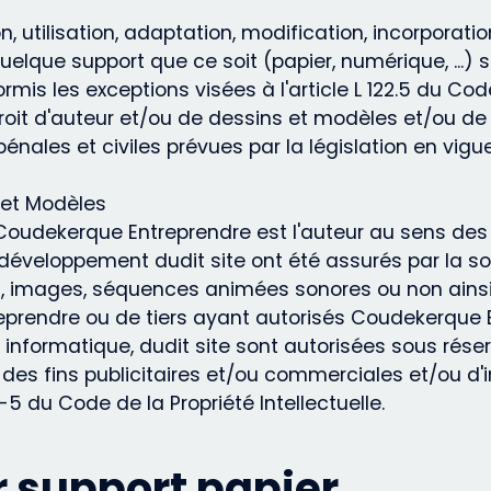
n, utilisation, adaptation, modification, incorporati
lque support que ce soit (papier, numérique, ...) so
is les exceptions visées à l'article L 122.5 du Code 
roit d'auteur et/ou de dessins et modèles et/ou de 
 pénales et civiles prévues par la législation en vi
s et Modèles
oudekerque Entreprendre est l'auteur au sens des art
le développement dudit site ont été assurés par la s
ns, images, séquences animées sonores ou non ainsi
eprendre ou de tiers ayant autorisés Coudekerque En
 informatique, dudit site sont autorisées sous rése
es fins publicitaires et/ou commerciales et/ou d'i
-5 du Code de la Propriété Intellectuelle.
r support papier